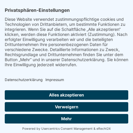
PRESSE
Fotos und Logos
Presseaussendungen
Presse
Presseinformationen abonnieren
ÜBER UNS
Naturschutzbund
Team
Landesgruppen
Naturschutzjugend
Positionen
Ausgezeichnet
Sponsoren & Partner
Kontakt
Impressum
Datenschutz
AGB
.