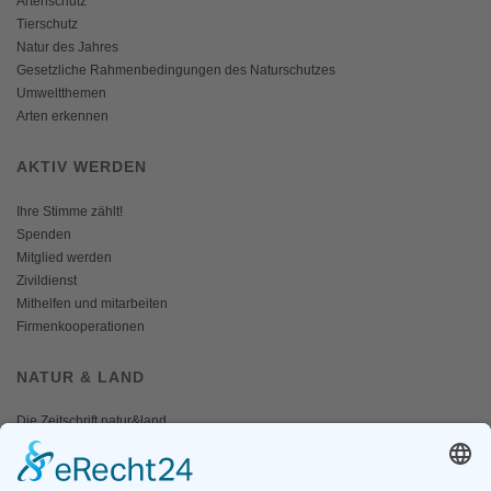
Artenschutz
Tierschutz
Natur des Jahres
Gesetzliche Rahmenbedingungen des Naturschutzes
Umweltthemen
Arten erkennen
AKTIV WERDEN
Ihre Stimme zählt!
Spenden
Mitglied werden
Zivildienst
Mithelfen und mitarbeiten
Firmenkooperationen
NATUR & LAND
Die Zeitschrift natur&land
Archiv
Mediadaten