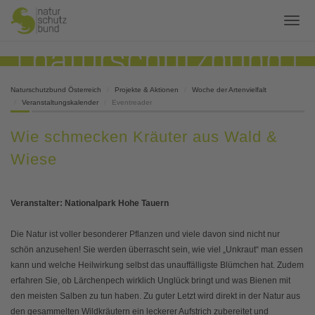
Naturschutzbund Österreich
Projekte & Aktionen
Woche der Artenvielfalt
Veranstaltungskalender
Eventreader
Wie schmecken Kräuter aus Wald &
Wiese
Veranstalter: Nationalpark Hohe Tauern
Die Natur ist voller besonderer Pflanzen und viele davon sind nicht nur
schön anzusehen! Sie werden überrascht sein, wie viel „Unkraut“ man essen
kann und welche Heilwirkung selbst das unauffälligste Blümchen hat. Zudem
erfahren Sie, ob Lärchenpech wirklich Unglück bringt und was Bienen mit
den meisten Salben zu tun haben. Zu guter Letzt wird direkt in der Natur aus
den gesammelten Wildkräutern ein leckerer Aufstrich zubereitet und