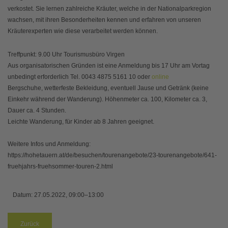
verkostet. Sie lernen zahlreiche Kräuter, welche in der Nationalparkregion
wachsen, mit ihren Besonderheiten kennen und erfahren von unseren
Kräuterexperten wie diese verarbeitet werden können.
Treffpunkt: 9.00 Uhr Tourismusbüro Virgen
Aus organisatorischen Gründen ist eine Anmeldung bis 17 Uhr am Vortag
unbedingt erforderlich Tel. 0043 4875 5161 10 oder
online
Bergschuhe, wetterfeste Bekleidung, eventuell Jause und Getränk (keine
Einkehr während der Wanderung). Höhenmeter ca. 100, Kilometer ca. 3,
Dauer ca. 4 Stunden.
Leichte Wanderung, für Kinder ab 8 Jahren geeignet.
Weitere Infos und Anmeldung:
https://hohetauern.at/de/besuchen/tourenangebote/23-tourenangebote/641-
fruehjahrs-fruehsommer-touren-2.html
Datum:
27.05.2022, 09:00–13:00
Zurück