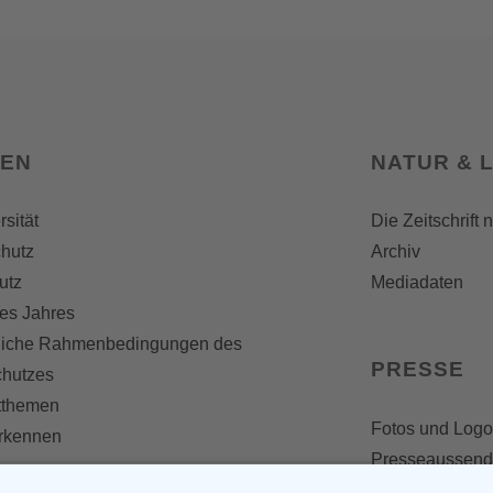
SEN
NATUR & 
rsität
Die Zeitschrift 
hutz
Archiv
utz
Mediadaten
es Jahres
liche Rahmenbedingungen des
PRESSE
chutzes
themen
Fotos und Logo
erkennen
Presseaussen
Presse