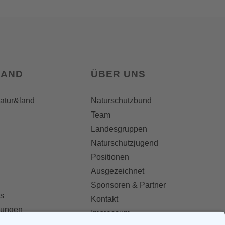
LAND
ÜBER UNS
natur&land
Naturschutzbund
Team
Landesgruppen
Naturschutzjugend
Positionen
Ausgezeichnet
Sponsoren & Partner
s
Kontakt
dungen
Impressum