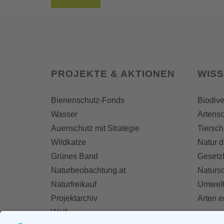
PROJEKTE & AKTIONEN
WIS
Bienenschutz-Fonds
Biodive
Wasser
Artensc
Auenschutz mit Strategie
Tiersch
Wildkatze
Natur d
Grünes Band
Gesetz
Naturbeobachtung.at
Naturs
Naturfreikauf
Umwelt
Projektarchiv
Arten 
Wolf