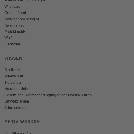
Auenschutz mit Strategie
Wildkatze
Grünes Band
Naturbeobachtung.at
Naturfreikauf
Projektarchiv
Wolf
Fischotter
WISSEN
Biodiversität
Artenschutz
Tierschutz
Natur des Jahres
Gesetzliche Rahmenbedingungen des Naturschutzes
Umweltthemen
Arten erkennen
AKTIV WERDEN
Ihre Stimme zählt!