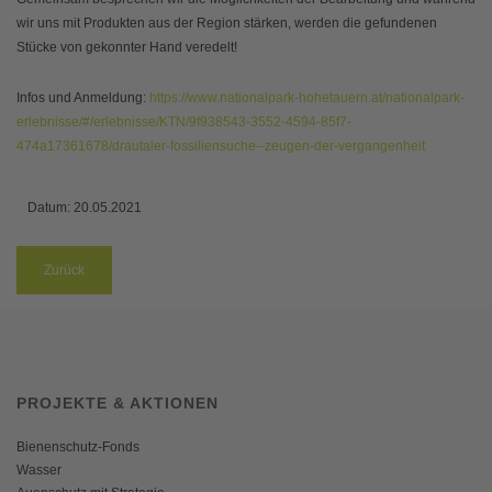
wir uns mit Produkten aus der Region stärken, werden die gefundenen
Stücke von gekonnter Hand veredelt!
Infos und Anmeldung:
https://www.nationalpark-hohetauern.at/nationalpark-
erlebnisse/#/erlebnisse/KTN/9f938543-3552-4594-85f7-
474a17361678/drautaler-fossiliensuche--zeugen-der-vergangenheit
Datum:
20.05.2021
Zurück
PROJEKTE & AKTIONEN
Bienenschutz-Fonds
Wasser