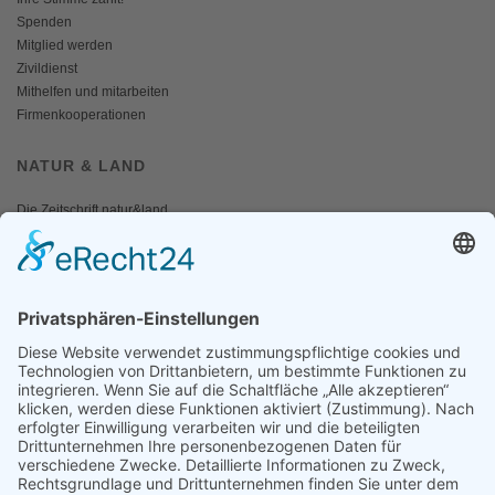
Spenden
Mitglied werden
Zivildienst
Mithelfen und mitarbeiten
Firmenkooperationen
NATUR & LAND
Die Zeitschrift natur&land
Archiv
Mediadaten
PRESSE
Fotos und Logos
Presseaussendungen
Presse
Presseinformationen abonnieren
ÜBER UNS