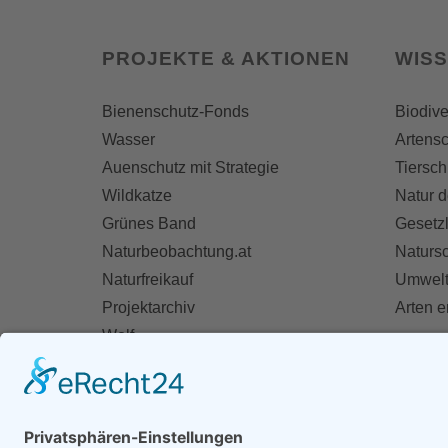
PROJEKTE & AKTIONEN
WIS
Bienenschutz-Fonds
Biodive
Wasser
Artensc
Auenschutz mit Strategie
Tiersch
Wildkatze
Natur d
Grünes Band
Gesetz
Naturbeobachtung.at
Naturs
Naturfreikauf
Umwelt
Projektarchiv
Arten 
Wolf
Fischotter
AKT
Ihre St