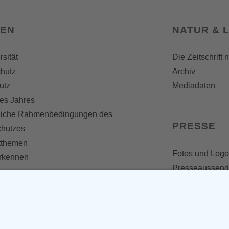
SEN
NATUR & 
rsität
Die Zeitschrift 
hutz
Archiv
utz
Mediadaten
es Jahres
liche Rahmenbedingungen des
PRESSE
chutzes
themen
Fotos und Logo
erkennen
Presseaussen
Presse
Presseinformat
IV WERDEN
imme zählt!