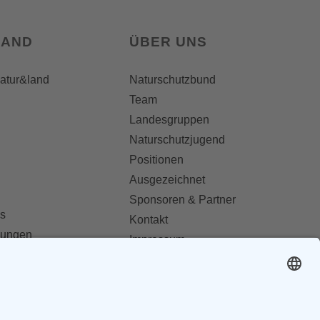
LAND
ÜBER UNS
natur&land
Naturschutzbund
Team
Landesgruppen
Naturschutzjugend
Positionen
Ausgezeichnet
Sponsoren & Partner
s
Kontakt
dungen
Impressum
Datenschutz
ionen abonnieren
AGB