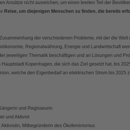
den Ansätze nicht ausreichen, um einen breiten Teil der Bevölk
ne
Reise, um diejenigen Menschen zu finden, die bereits erfol
m Zusammenhang der verschiedenen Probleme, mit der die Welt m
roökonomie, Regionalwährung, Energie und Landwirtschaft wer
t der jeweiligen Thematik beschäftigen und an Lösungen und Pro
auptstadt Kopenhagen, die sich das Ziel gesetzt hat, bis 2025 
nion, welche den Eigenbedarf an elektrischen Strom bis 2025 
 Sängerin und Regisseurin
er und Aktivist
 Aktivistin, Mitbegründerin des Ökofeminismus