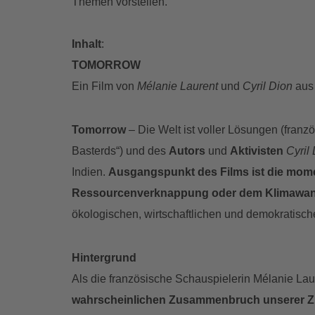
Themen vorstellen.
Inhalt
:
TOMORROW
Ein Film von
Mélanie Laurent
und
Cyril Dion
aus 
Tomorrow
– Die Welt ist voller Lösungen (franzö
Basterds“) und des
Autors
und
Aktivisten
Cyril
Indien.
Ausgangspunkt des Films ist die mome
Ressourcenverknappung oder dem Klimawan
ökologischen, wirtschaftlichen und demokratisch
Hintergrund
Als die französische Schauspielerin Mélanie Laure
wahrscheinlichen Zusammenbruch unserer Ziv