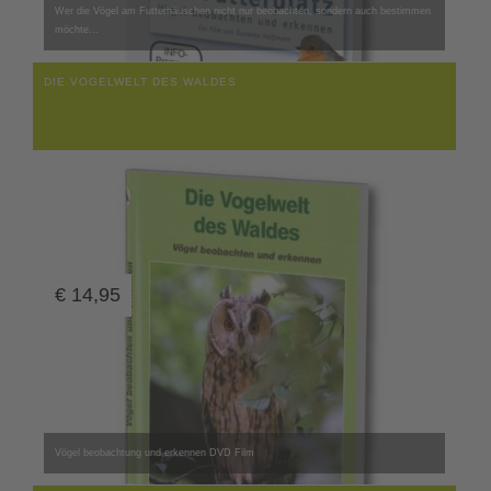
Wer die Vögel am Futterhäuschen nicht nur beobachten, sondern auch bestimmen
möchte...
DIE VOGELWELT DES WALDES
€
14,95
Vögel beobachtung und erkennen DVD Film