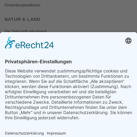
Firmenkooperationen
NATUR & LAND
Die Zeitschrift natur&land
Archiv
Mediadaten
PRESSE
Fotos und Logos
Presseaussendungen
Presse
Presseinformationen abonnieren
ÜBER UNS
Naturschutzbund
Team
Landesgruppen
Naturschutzjugend