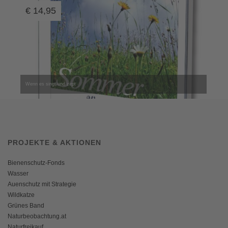
€
14,95
Wenn es singt und zirpt
PROJEKTE & AKTIONEN
Bienenschutz-Fonds
Wasser
Auenschutz mit Strategie
Wildkatze
Grünes Band
Naturbeobachtung.at
Naturfreikauf