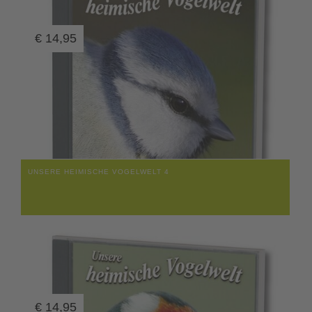
€
14,95
UNSERE HEIMISCHE VOGELWELT 4
€
14,95