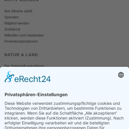
Ihre Stimme zählt!
Spenden
Mitglied werden
Zivildienst
Mithelfen und mitarbeiten
Firmenkooperationen
NATUR & LAND
Die Zeitschrift natur&land
Archiv
Mediadaten
PRESSE
Fotos und Logos
Presseaussendungen
Presse
Presseinformationen abonnieren