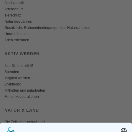
Biodiversität
Artenschutz
Tierschutz
Natur des Jahres
Gesetzliche Rahmenbedingungen des Naturschutzes
Umweltthemen
Arten erkennen
AKTIV WERDEN
Ihre Stimme zählt!
Spenden
Mitglied werden
Zivildienst
Mithelfen und mitarbeiten
Firmenkooperationen
NATUR & LAND
Die Zeitschrift natur&land
Archiv