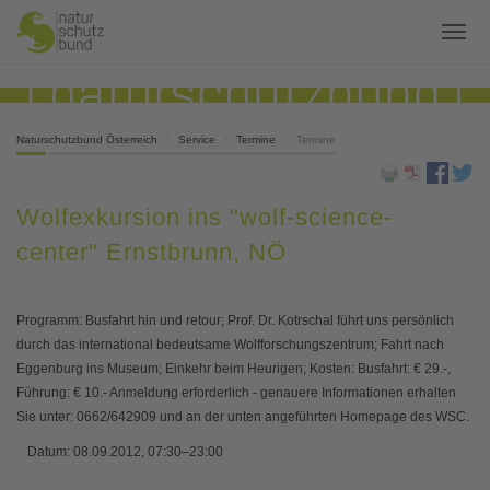
Naturschutzbund Österreich
Service
Termine
Termine
Wolfexkursion ins "wolf-science-
center" Ernstbrunn, NÖ
Programm: Busfahrt hin und retour; Prof. Dr. Kotrschal führt uns persönlich
durch das international bedeutsame Wolfforschungszentrum; Fahrt nach
Eggenburg ins Museum; Einkehr beim Heurigen; Kosten: Busfahrt: € 29.-,
Führung: € 10.- Anmeldung erforderlich - genauere Informationen erhalten
Sie unter: 0662/642909 und an der unten angeführten Homepage des WSC.
Datum:
08.09.2012, 07:30–23:00