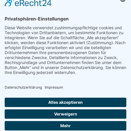
Mediadaten
PRESSE
Fotos und Logos
Presseaussendungen
Presse
Presseinformationen abonnieren
ÜBER UNS
Naturschutzbund
Team
Landesgruppen
Naturschutzjugend
Positionen
Ausgezeichnet
Sponsoren & Partner
Kontakt
Impressum
Datenschutz