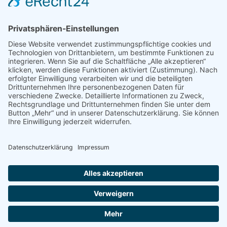
PRESSE
Fotos und Logos
Presseaussendungen
Presse
Presseinformationen abonnieren
ÜBER UNS
Naturschutzbund
Team
Landesgruppen
Naturschutzjugend
Positionen
Ausgezeichnet
Sponsoren & Partner
Kontakt
Impressum
Datenschutz
AGB