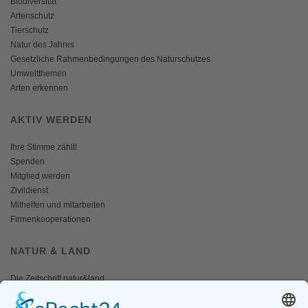
Biodiversität
Artenschutz
Tierschutz
Natur des Jahres
Gesetzliche Rahmenbedingungen des Naturschutzes
Umweltthemen
Arten erkennen
AKTIV WERDEN
Ihre Stimme zählt!
Spenden
Mitglied werden
Zivildienst
Mithelfen und mitarbeiten
Firmenkooperationen
NATUR & LAND
Die Zeitschrift natur&land
Archiv
Mediadaten