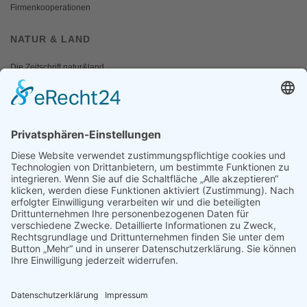
Firmenkooperationen
NATUR & LAND
Die Zeitschrift natur&land
Archiv
Mediadaten
PRESSE
Fotos und Logos
Presseaussendungen
Presse
Presseinformationen abonnieren
ÜBER UNS
Naturschutzbund
Team
Landesgruppen
Naturschutzjugend