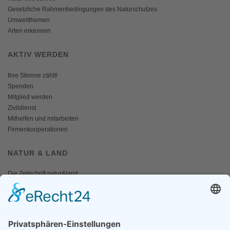
Gesetzliche Rahmenbedingungen des Naturschutzes
Umweltthemen
Arten erkennen
AKTIV WERDEN
Ihre Stimme zählt!
Spenden
Mitglied werden
Zivildienst
Mithelfen und mitarbeiten
Firmenkooperationen
NATUR & LAND
Die Zeitschrift natur&land
Archiv
Mediadaten
PRESSE