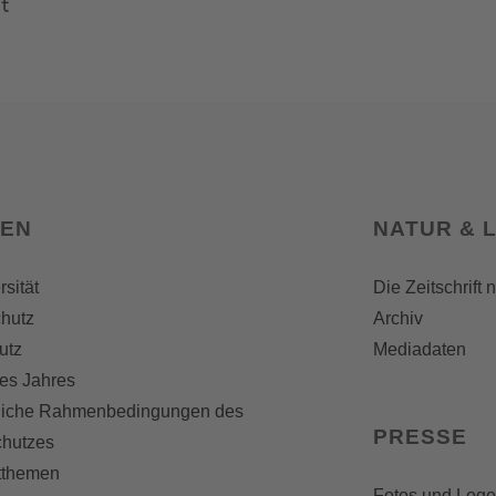
SEN
NATUR & 
rsität
Die Zeitschrift 
hutz
Archiv
utz
Mediadaten
es Jahres
liche Rahmenbedingungen des
PRESSE
chutzes
themen
Fotos und Logo