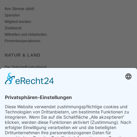
Ihre Stimme zählt!
Spenden
Mitglied werden
Zivildienst
Mithelfen und mitarbeiten
Firmenkooperationen
NATUR & LAND
Die Zeitschrift natur&land
Archiv
Mediadaten
PRESSE
Fotos und Logos
Presseaussendungen
Presse
Presseinformationen abonnieren