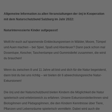
Allgemeine Information zu allen Veranstaltungen der önj in Kooperation
mit dem Naturschutzbund Salzburg im Jahr 2022:
Naturinteressierte Kinder aufgepasst!
Wollt ihr euch auf spannende Entdeckungsreisen in Wälder, Moore, Tümpel
und Auen machen – bei Spiel, Spaß und Abenteuer? Dann pack schon mal
Dosenlupe, Kescher, Taschenlampe und Gummistiefel zusammen, die wirst
du brauchen!
Wenn du zwischen 8 und 11 Jahre alt bist und dich für die Natur begeisterst,
dann bist du bei uns richtig – wir bieten dir 6 abwechslungsreiche Natur-
Exkursionen!
Die önj und der Naturschutzbund bieten Kindern die Möglichkeit die Natur
spielerisch und erlebnisreich zu erfahren. Unsere Exkursionsleiter/innen sind
Biolog/innen und Pädagog/innen, die den Kindern Kenntnisse über Tiere,
Pflanzen und Lebensräume spielerisch vermitteln. Dabei wird auch die