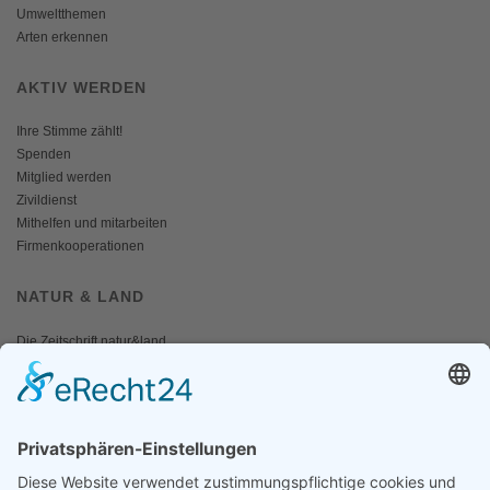
Umweltthemen
Arten erkennen
AKTIV WERDEN
Ihre Stimme zählt!
Spenden
Mitglied werden
Zivildienst
Mithelfen und mitarbeiten
Firmenkooperationen
NATUR & LAND
Die Zeitschrift natur&land
Archiv
Mediadaten
PRESSE
Fotos und Logos