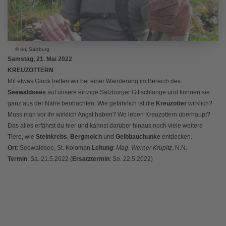
© önj Salzburg
Samstag, 21. Mai 2022
KREUZOTTERN
Mit etwas Glück treffen wir bei einer Wanderung im Bereich des
Seewaldsees
auf unsere einzige Salzburger Giftschlange und können sie
ganz aus der Nähe beobachten. Wie gefährlich ist die
Kreuzotter
wirklich?
Muss man vor ihr wirklich Angst haben? Wo leben Kreuzottern überhaupt?
Das alles erfährst du hier und kannst darüber hinaus noch viele weitere
Tiere, wie
Steinkrebs
,
Bergmolch
und
Gelbbauchunke
entdecken.
Ort
: Seewaldsee, St. Koloman
Leitung
:
Mag. Werner Krupitz
, N.N.
Termin
: Sa. 21.5.2022 (
Ersatztermin
: So. 22.5.2022)