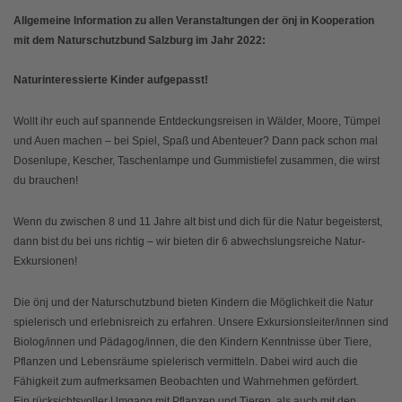
Allgemeine Information zu allen Veranstaltungen der önj in Kooperation
mit dem Naturschutzbund Salzburg im Jahr 2022:
Naturinteressierte Kinder aufgepasst!
Wollt ihr euch auf spannende Entdeckungsreisen in Wälder, Moore, Tümpel
und Auen machen – bei Spiel, Spaß und Abenteuer? Dann pack schon mal
Dosenlupe, Kescher, Taschenlampe und Gummistiefel zusammen, die wirst
du brauchen!
Wenn du zwischen 8 und 11 Jahre alt bist und dich für die Natur begeisterst,
dann bist du bei uns richtig – wir bieten dir 6 abwechslungsreiche Natur-
Exkursionen!
Die önj und der Naturschutzbund bieten Kindern die Möglichkeit die Natur
spielerisch und erlebnisreich zu erfahren. Unsere Exkursionsleiter/innen sind
Biolog/innen und Pädagog/innen, die den Kindern Kenntnisse über Tiere,
Pflanzen und Lebensräume spielerisch vermitteln. Dabei wird auch die
Fähigkeit zum aufmerksamen Beobachten und Wahrnehmen gefördert.
Ein rücksichtsvoller Umgang mit Pflanzen und Tieren, als auch mit den