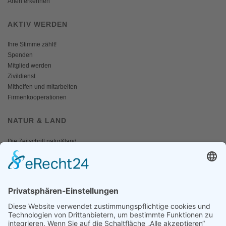
Arten erkennen
AKTIV WERDEN
Ihre Stimme zählt!
Spenden
Mitglied werden
Zivildienst
Mithelfen und mitarbeiten
Firmenkooperationen
NATUR & LAND
Die Zeitschrift natur&land
Archiv
Mediadaten
PRESSE
Fotos und Logos
Presseaussendungen