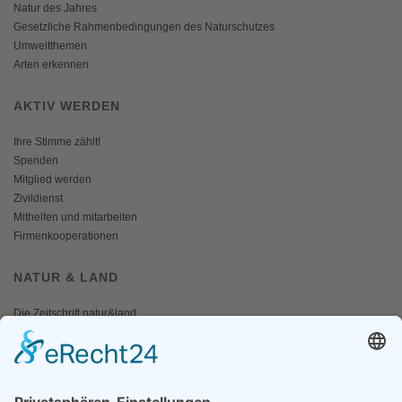
Natur des Jahres
Gesetzliche Rahmenbedingungen des Naturschutzes
Umweltthemen
Arten erkennen
AKTIV WERDEN
Ihre Stimme zählt!
Spenden
Mitglied werden
Zivildienst
Mithelfen und mitarbeiten
Firmenkooperationen
NATUR & LAND
Die Zeitschrift natur&land
Archiv
Mediadaten
PRESSE