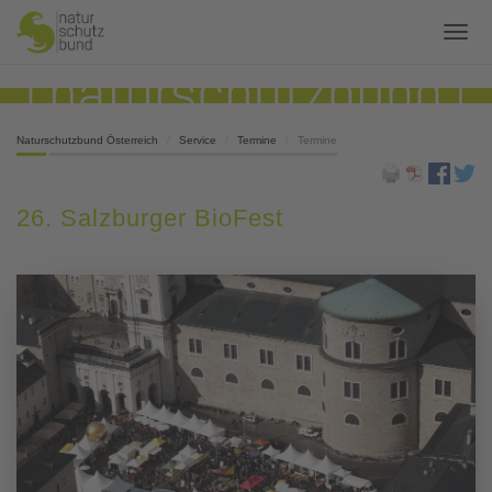
Naturschutzbund Österreich
Service
Termine
Termine
26. Salzburger BioFest