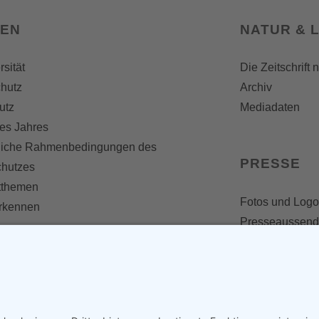
SEN
NATUR & 
rsität
Die Zeitschrift 
hutz
Archiv
utz
Mediadaten
es Jahres
liche Rahmenbedingungen des
PRESSE
chutzes
themen
Fotos und Logo
erkennen
Presseaussen
Presse
Presseinformat
IV WERDEN
imme zählt!