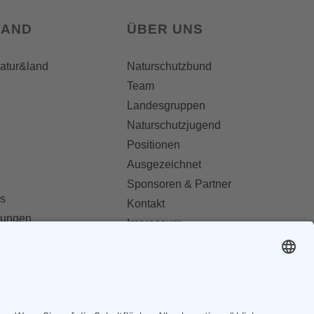
LAND
ÜBER UNS
natur&land
Naturschutzbund
Team
Landesgruppen
Naturschutzjugend
Positionen
Ausgezeichnet
Sponsoren & Partner
s
Kontakt
dungen
Impressum
Datenschutz
ionen abonnieren
AGB