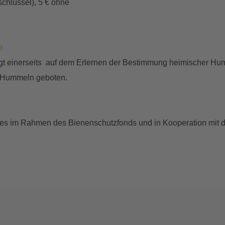
chlüssel), 5 € ohne
e
iegt einerseits auf dem Erlernen der Bestimmung heimischer H
nd Hummeln geboten.
des im Rahmen des Bienenschutzfonds und in Kooperation mit de