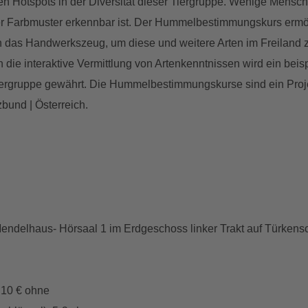
len Hotspots in der Diversität dieser Tiergruppe. Wenige Mensc
er Farbmuster erkennbar ist. Der Hummelbestimmungskurs ermög
ln das Handwerkszeug, um diese und weitere Arten im Freiland 
die interaktive Vermittlung von Artenkenntnissen wird ein beisp
r Tiergruppe gewährt. Die Hummelbestimmungskurse sind ein Proj
bund | Österreich.
; Mendelhaus- Hörsaal 1 im Erdgeschoss linker Trakt auf Tür
 10 € ohne