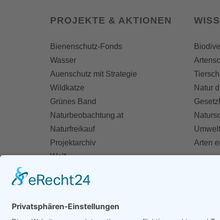
PROJEKTE & AKTIONEN
WIS
Bienenschutz-Fonds
Biodive
Wasser
Artensc
Auenschutz mit Strategie
Tiersch
Wildkatze
Natur d
Grünes Band
Gesetz
Naturbeobachtung.at
Naturs
Naturfreikauf
Umwelt
Projektarchiv
Arten 
Wolf
Fischotter
AKT
Ihre St