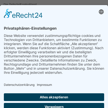
Die Zeitschrift natur&land
Archiv
Mediadaten
PRESSE
Fotos und Logos
Presseaussendungen
Presse
Presseinformationen abonnieren
ÜBER UNS
Naturschutzbund
Team
Landesgruppen
Naturschutzjugend
Positionen
Ausgezeichnet
Sponsoren & Partner
Kontakt